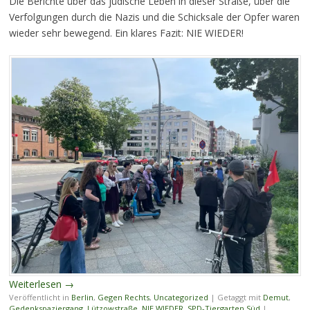
Die Berichte über das jüdische Leben in dieser Straße, über die
Verfolgungen durch die Nazis und die Schicksale der Opfer waren
wieder sehr bewegend. Ein klares Fazit: NIE WIEDER!
Weiterlesen
→
Veröffentlicht in
Berlin
,
Gegen Rechts
,
Uncategorized
|
Getaggt mit
Demut
,
Gedenkspaziergang
,
Lützowstraße
,
NIE WIEDER
,
SPD-Tiergarten Süd
|