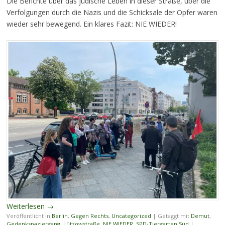
Die Berichte über das jüdische Leben in dieser Straße, über die
Verfolgungen durch die Nazis und die Schicksale der Opfer waren
wieder sehr bewegend. Ein klares Fazit: NIE WIEDER!
Weiterlesen
→
Veröffentlicht in
Berlin
,
Gegen Rechts
,
Uncategorized
|
Getaggt mit
Demut
,
Gedenkspaziergang
,
Lützowstraße
,
NIE WIEDER
,
SPD-Tiergarten Süd
|