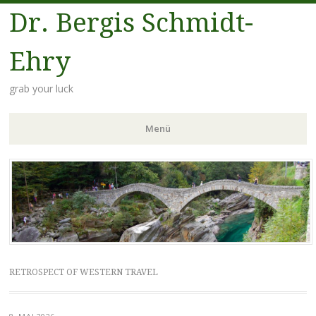
Dr. Bergis Schmidt-
Ehry
grab your luck
Menü
Zum
Inhalt
springen
RETROSPECT OF WESTERN TRAVEL