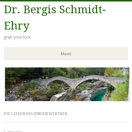
Dr. Bergis Schmidt-
Ehry
grab your luck
Menü
Zum
Inhalt
springen
DIE LEIDEN DES JUNGEN WERTHER