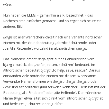
wäre.
Nun haben die LLMs – gemeinhin als KI bezeichnet – das
Recherchieren einfacher gemacht. Und so ergibt sich heute ein
anderes Bild.
Bergis
ist aller Wahrscheinlichkeit nach eine Variante nordischer
Namen mit der Grundbedeutung „der/die Schützende“ oder
„der/die Rettende“, wurzelnd im altnordischen
bjarga
.
Das Namenselement
Berg-
geht auf das altnordische Verb
bjarga
zurück, das „helfen, retten, schützen“ bedeutet. Im
Altnordischen bedeutet
bjarga
„to help, save, rescue“. Daraus
entstanden viele nordische Namen mit diesem Wortstamm.
Verwandte Namensformen wie
Bergisa
,
Bergit
,
Bergitta
oder
Berit
sind altnordischer (und teilweise keltischer) Herkunft mit der
Bedeutung „die Erhabene“ oder „die Helfende“. Der männliche
Name
Birger
etwa leitet sich direkt vom altnordischen
bjarga
ab
und bedeutet „Schützer“ oder „Helfer“.