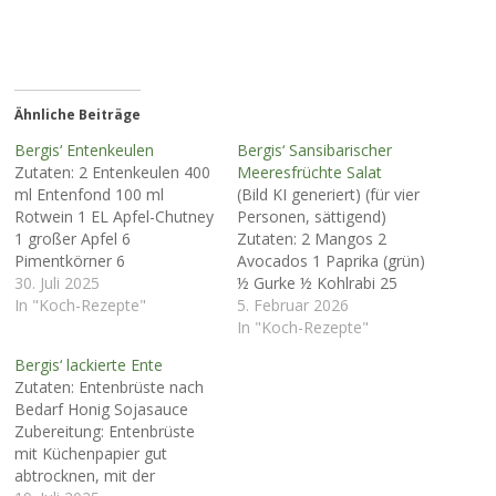
Ähnliche Beiträge
Bergis‘ Entenkeulen
Bergis‘ Sansibarischer
Zutaten: 2 Entenkeulen 400
Meeresfrüchte Salat
ml Entenfond 100 ml
(Bild KI generiert) (für vier
Rotwein 1 EL Apfel-Chutney
Personen, sättigend)
1 großer Apfel 6
Zutaten: 2 Mangos 2
Pimentkörner 6
Avocados 1 Paprika (grün)
Wachholderbeeren 1
30. Juli 2025
½ Gurke ½ Kohlrabi 25
Lorbeerblatt Salz und
In "Koch-Rezepte"
Blätter Basilikum 300 g
5. Februar 2026
Pfeffer Zubereitung:
Sepia 300 g Baby-
In "Koch-Rezepte"
Entenkeulen trockentupfen
Tintenfisch 3 - 4 EL Olivenöl
Bergis‘ lackierte Ente
und von beiden Seiten
300 g Octopus (Tintenfisch-
Zutaten: Entenbrüste nach
salzen und pfeffern und von
Fangarme) gekocht 12 gr.
Bedarf Honig Sojasauce
beiden Seiten kurz, aber
Krabben gekocht 100 ml
Zubereitung: Entenbrüste
kräftig anbraten. Den Apfel
Nussöl 100 ml Granatapfel-
mit Küchenpapier gut
schälen und in kleine Stücke
Essig Zubereitung: Das…
abtrocknen, mit der
schneiden.…