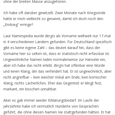
ohne der breiten Masse anzugehören.
Ich habe oft darüber gewitzelt. Zwei Monate nach Kriegsende
hatte er mich vielleicht so genannt, damit ich doch noch den
„Endsieg“ erringe?
Laut Namespedia wurde
Bergis
als Vorname weltweit nur 17-mal
in 4 verschiedenen Ländern gefunden. Für Deutschland spezifisch
gibt es keine eigene Zahl – das deutet darauf hin, dass der
Vorname hier so selten ist, dass er statistisch nicht erfassbar ist.
Ungewöhnliche Namen laden normalerweise zur Hänselei ein,
aber ich habe das nicht erlebt.
Bergis
hat offenbar eine Würde
und einen Klang, der das verhindert hat. Er ist ungewöhnlich, aber
nicht angreifbar – kein weicher Vokal am Ende, kein komischer
Klang, nichts Lächerliches. Eher das Gegenteil: er klingt fest,
markant, ein bisschen unnahbar.
Aber es gab immer wieder Erklärungsbedarf. Im Laufe der
Jahrzehnte habe ich vermutlich Hunderte von Gesprächen
geführt, die ohne diesen Namen nie stattgefunden hätten. Er hat