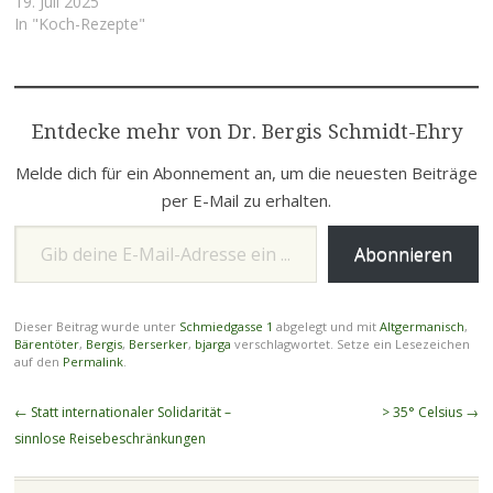
Fleischseite auf den
19. Juli 2025
Backofengrill (mit
In "Koch-Rezepte"
Abtropfblech) legen. Honig
und Sojasauce in gleichen
Teilen mischen und damit
die Hautseite der
Entdecke mehr von Dr. Bergis Schmidt-Ehry
Entenbrüste mehrfach
einpinseln, zwischendurch
Melde dich für ein Abonnement an, um die neuesten Beiträge
immer etwas antrocknen
lassen. Manchmal nimmt
per E-Mail zu erhalten.
die Hautseite das Gemisch
Gib deine E-Mail-Adresse ein ...
nicht richtig an,…
Abonnieren
Dieser Beitrag wurde unter
Schmiedgasse 1
abgelegt und mit
Altgermanisch
,
Bärentöter
,
Bergis
,
Berserker
,
bjarga
verschlagwortet. Setze ein Lesezeichen
auf den
Permalink
.
Beitragsnavigation
←
Statt internationaler Solidarität –
> 35° Celsius
→
sinnlose Reisebeschränkungen