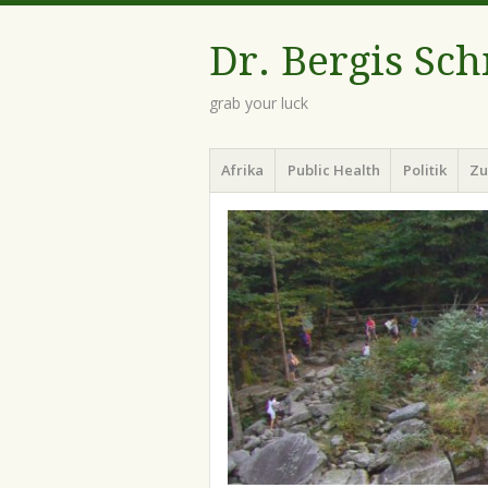
Dr. Bergis Sc
grab your luck
Menü
Zum
Afrika
Public Health
Politik
Zu
Inhalt
springen