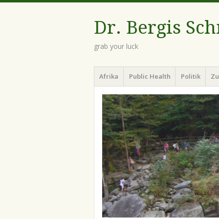
Dr. Bergis Sc
grab your luck
Menü
Zum
Afrika
Public Health
Politik
Zu
Inhalt
springen