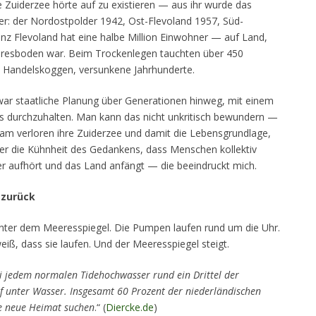
Die Zuiderzee hörte auf zu existieren — aus ihr wurde das
er: der Nordostpolder 1942, Ost-Flevoland 1957, Süd-
inz Flevoland hat eine halbe Million Einwohner — auf Land,
eresboden war. Beim Trockenlegen tauchten über 450
che Handelskoggen, versunkene Jahrhunderte.
war staatliche Planung über Generationen hinweg, mit einem
es durchzuhalten. Man kann das nicht unkritisch bewundern —
am verloren ihre Zuiderzee und damit die Lebensgrundlage,
er die Kühnheit des Gedankens, dass Menschen kollektiv
 aufhört und das Land anfängt — die beeindruckt mich.
 zurück
t unter dem Meeresspiegel. Die Pumpen laufen rund um die Uhr.
iß, dass sie laufen. Und der Meeresspiegel steigt.
i jedem normalen Tidehochwasser rund ein Drittel der
ef unter Wasser. Insgesamt 60 Prozent der niederländischen
e neue Heimat suchen
.“ (
Diercke.de
)