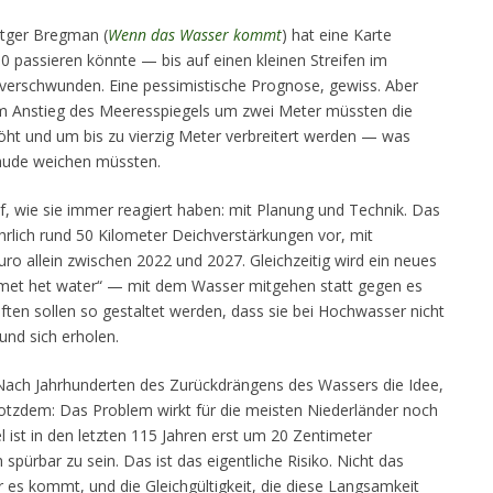
utger Bregman (
Wenn das Wasser kommt
) hat eine Karte
00 passieren könnte — bis auf einen kleinen Streifen im
verschwunden. Eine pessimistische Prognose, gewiss. Aber
nem Anstieg des Meeresspiegels um zwei Meter müssten die
öht und um bis zu vierzig Meter verbreitert werden — was
äude weichen müssten.
f, wie sie immer reagiert haben: mit Planung und Technik. Das
rlich rund 50 Kilometer Deichverstärkungen vor, mit
Euro allein zwischen 2022 und 2027. Gleichzeitig wird ein neues
et het water“ — mit dem Wasser mitgehen statt gegen es
ten sollen so gestaltet werden, dass sie bei Hochwasser nicht
und sich erholen.
Nach Jahrhunderten des Zurückdrängens des Wassers die Idee,
rotzdem: Das Problem wirkt für die meisten Niederländer noch
 ist in den letzten 115 Jahren erst um 20 Zentimeter
spürbar zu sein. Das ist das eigentliche Risiko. Nicht das
 es kommt, und die Gleichgültigkeit, die diese Langsamkeit