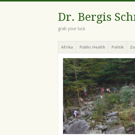
Dr. Bergis Sc
grab your luck
Menü
Zum
Afrika
Public Health
Politik
Zu
Inhalt
springen