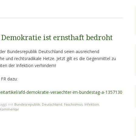
 Demokratie ist ernsthaft bedroht
 der Bundesrepublik Deutschland seien ausreichend
he und rechtsradikale Hetze. Jetzt gilt es die Gegenmittel zu
iten der Infektion verhindern!
r FR dazu:
/leitartikel/afd-demokratie-veraechter-im-bundestag-a-1357130
aggt mit
Bundesrepublik
,
Deutschland
,
Faschismus
,
Infektion
,
n Kommentar