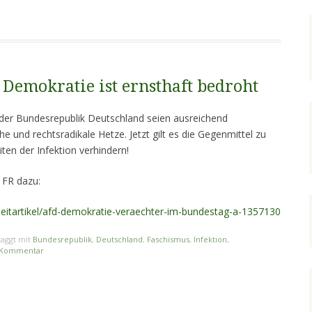
 Demokratie ist ernsthaft bedroht
 der Bundesrepublik Deutschland seien ausreichend
he und rechtsradikale Hetze. Jetzt gilt es die Gegenmittel zu
iten der Infektion verhindern!
r FR dazu:
/leitartikel/afd-demokratie-veraechter-im-bundestag-a-1357130
aggt mit
Bundesrepublik
,
Deutschland
,
Faschismus
,
Infektion
,
n Kommentar