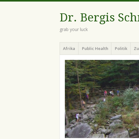
Dr. Bergis Sc
grab your luck
Menü
Zum
Afrika
Public Health
Politik
Zu
Inhalt
springen