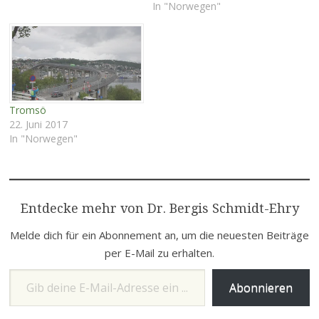
die Landschaft geprägt von
In "Norwegen"
weiten Ebenen, Seen,
Flüssen, Mooren und
felsigen Gebirgszügen.
Tromsö
22. Juni 2017
In "Norwegen"
Entdecke mehr von Dr. Bergis Schmidt-Ehry
Melde dich für ein Abonnement an, um die neuesten Beiträge
per E-Mail zu erhalten.
Gib deine E-Mail-Adresse ein ...
Abonnieren