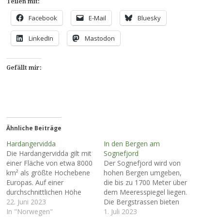
Teilen mit:
Facebook
E-Mail
Bluesky
LinkedIn
Mastodon
Gefällt mir:
Ähnliche Beiträge
Hardangervidda
In den Bergen am
Die Hardangervidda gilt mit
Sognefjord
einer Fläche von etwa 8000
Der Sognefjord wird von
km² als größte Hochebene
hohen Bergen umgeben,
Europas. Auf einer
die bis zu 1700 Meter über
durchschnittlichen Höhe
dem Meeresspiegel liegen.
von 1200 - 1500 Metern
22. Juni 2023
Die Bergstrassen bieten
und dem 60. Breitengrad ist
In "Norwegen"
malerische Blicke.
1. Juli 2023