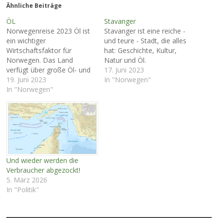
Ähnliche Beiträge
ÖL
Stavanger
Norwegenreise 2023 Öl ist
Stavanger ist eine reiche -
ein wichtiger
und teure - Stadt, die alles
Wirtschaftsfaktor für
hat: Geschichte, Kultur,
Norwegen. Das Land
Natur und Öl.
verfügt über große Öl- und
17. Juni 2023
Gasvorkommen in der
19. Juni 2023
In "Norwegen"
Nordsee, die seit den
In "Norwegen"
1960er-Jahren gefördert
werden. Die Öl- und
Gasindustrie schafft viele
Arbeitsplätze - auch in den
mit der Exploration
verbundenen Technologien.
Öl und Gas generieren hohe
Und wieder werden die
Staatseinnahmen.
Verbraucher abgezockt!
Deutschland ist…
5. März 2026
In "Politik"