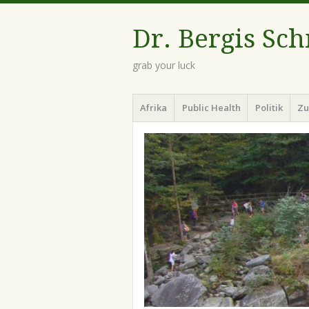
Dr. Bergis Sc
grab your luck
Menü
Zum
Afrika
Public Health
Politik
Zu
Inhalt
springen