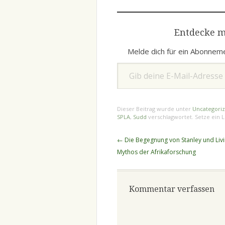
Entdecke m
Melde dich für ein Abonneme
Gib deine E-Mail-Adresse ein ...
Dieser Beitrag wurde unter
Uncategori
SPLA
,
Sudd
verschlagwortet. Setze ein 
Beitragsnavigation
←
Die Begegnung von Stanley und Livi
Mythos der Afrikaforschung
Kommentar verfassen