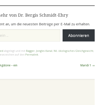
gefunden. Der Bürgerkrieg
eskalieren die Kämpfe
zwischen den beiden größten
zwischen Regierungstruppen
Etnien des Süd-Sudan ist
von Präsident Salva Kiir und
ehr von Dr. Bergis Schmidt-Ehry
bereits wieder in vollem
den Rebellen der SPLA‑IO,
Gange - und…
die dem inhaftierten
nt an, um die neuesten Beiträge per E-Mail zu erhalten.
Oppositionsführer Riek
Machar nahestehen. In…
Abonnieren
zed
abgelegt und mit
Bagger
,
Jonglei-Kanal
,
Nil
,
ökologisches Gleichgewicht
,
Lesezeichen auf den
Permalink
.
ngstone – ein
Maridi 1
→