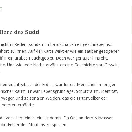
Y
 Herz des Sudd
k nicht in Reden, sondern in Landschaften eingeschrieben ist.
hört zu ihnen. Auf der Karte wirkt er wie ein sauber gezogener
iff in ein uraltes Feuchtgebiet. Doch wer genauer hinsieht,
arbe. Und wie jede Narbe erzählt er eine Geschichte von Gewalt,
.
nenfeuchtgebiete der Erde – war für die Menschen in Jonglei
afischer Raum. Er war Lebensgrundlage, Schutzraum, Identität.
erwegen und saisonalen Weiden, das die Hirtenvölker der
hunderten ernährte.
d vor allem eines: ein Hindernis. Ein Ort, an dem Nilwasser
t die Felder des Nordens zu speisen.