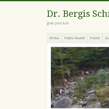
Dr. Bergis Sc
grab your luck
Menü
Zum
Afrika
Public Health
Politik
Zu
Inhalt
springen