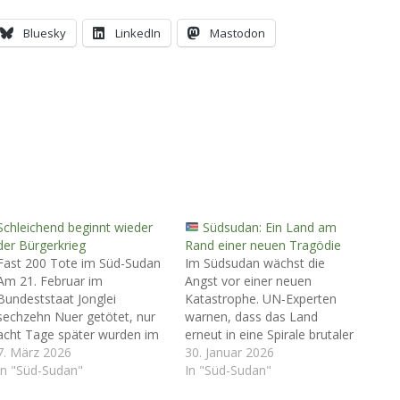
Bluesky
LinkedIn
Mastodon
Schleichend beginnt wieder
Südsudan: Ein Land am
der Bürgerkrieg
Rand einer neuen Tragödie
Fast 200 Tote im Süd-Sudan
Im Südsudan wächst die
Am 21. Februar im
Angst vor einer neuen
Bundeststaat Jonglei
Katastrophe. UN‑Experten
sechzehn Nuer getötet, nur
warnen, dass das Land
acht Tage später wurden im
erneut in eine Spirale brutaler
Distrikt Ruweng an der
7. März 2026
Gewalt gegen Zivilisten
30. Januar 2026
Grenze zum Sudan die
In "Süd-Sudan"
stürzen könnte. Besonders
In "Süd-Sudan"
Leichen von 169 Dinka
im Bundesstaat Jonglei