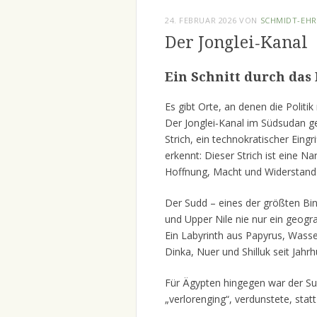
24. FEBRUAR 2026
VON
SCHMIDT-EHR
Der Jonglei‑Kanal
Ein Schnitt durch das
Es gibt Orte, an denen die Politi
Der Jonglei‑Kanal im Südsudan ge
Strich, ein technokratischer Eingr
erkennt: Dieser Strich ist eine N
Hoffnung, Macht und Widerstand
Der Sudd – eines der größten Bin
und Upper Nile nie nur ein geogr
Ein Labyrinth aus Papyrus, Wass
Dinka, Nuer und Shilluk seit Jahr
Für Ägypten hingegen war der Sud
„verlorenging“, verdunstete, stat