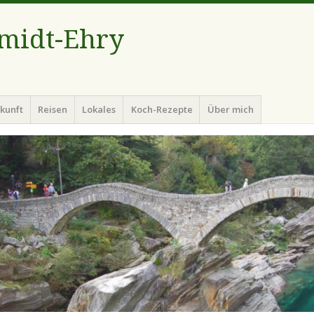
hmidt-Ehry
kunft
Reisen
Lokales
Koch-Rezepte
Über mich