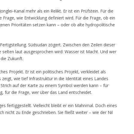
onglei‑Kanal mehr als ein Relikt. Er ist ein Prüfstein. Für die
 Frage, wie Entwicklung definiert wird. Für die Frage, ob ein
nen Prioritäten setzen kann – oder ob alte hydropolitische
 Fertigstellung. Südsudan zögert. Zwischen den Zeilen dieser
ie selten laut ausgesprochen wird: Wasser ist Macht. Und wer
t die Zukunft.
hes Projekt. Er ist ein politisches Projekt, verkleidet als
zeigt, wie tief Infrastruktur in die Identität eines Landes
n Strich auf der Karte zu einem Symbol werden kann – für
, für die Frage, wer über das Land entscheidet.
ges fertiggestellt. Vielleicht bleibt er ein Mahnmal. Doch eines
och nicht zu Ende geschrieben. Sie fließt weiter – wie der Nil