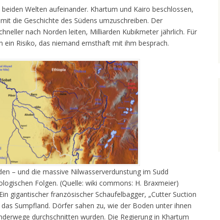
e beiden Welten aufeinander. Khartum und Kairo beschlossen,
amit die Geschichte des Südens umzuschreiben. Der
chneller nach Norden leiten, Milliarden Kubikmeter jährlich. Für
 ein Risiko, das niemand ernsthaft mit ihm besprach.
rden – und die massive Nilwasserverdunstung im Sudd
ologischen Folgen. (Quelle: wiki commons: H. Braxmeier)
in gigantischer französischer Schaufelbagger, „Cutter Suction
h das Sumpfland. Dörfer sahen zu, wie der Boden unter ihnen
anderwege durchschnitten wurden. Die Regierung in Khartum