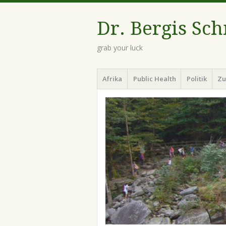
Dr. Bergis Sc
grab your luck
Menü
Zum
Afrika
Public Health
Politik
Zu
Inhalt
springen