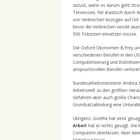
zurück, wenn es darum geht Straft
Tennessee, fiel drastisch durch 
von Verbrechen bezogen auf Ort u
bevor die Verbrechen verübt wurd
500 Polizisten einsetzen müsse.
Die Oxford Ökonomen B.Frey un
verschiedenen Berufen in den USA
Computerisierung und Robotisieru
anspruchsvollen Berufen verlore
Bundesarbeitsministerin Andrea N
Arbeitswelt zu den größten Herau
Gefahren aber auch große Chancen
Grundsatzabteilung eine Unterabt
Übrigens: Goethe hat einst gesa
Arbeit
hat er nichts gesagt. Die 
Computern überlassen. Aber dann
Verteilung lösen.