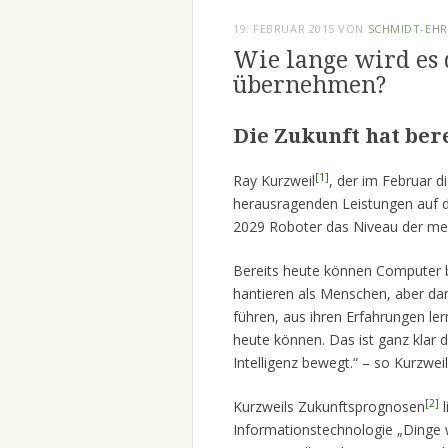
19. FEBRUAR 2015
VON
SCHMIDT-EHR
Wie lange wird es 
übernehmen?
Die Zukunft hat ber
[1]
Ray Kurzweil
, der im Februar 
herausragenden Leistungen auf d
2029 Roboter das Niveau der mens
Bereits heute können Computer 
hantieren als Menschen, aber d
führen, aus ihren Erfahrungen le
heute können. Das ist ganz klar di
Intelligenz bewegt.“ – so Kurzweil
[2]
Kurzweils Zukunftsprognosen
l
Informationstechnologie „Dinge w