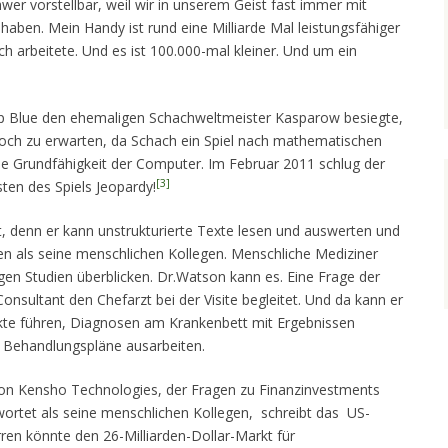
wer vorstellbar, weil wir in unserem Geist fast immer mit
aben. Mein Handy ist rund eine Milliarde Mal leistungsfähiger
h arbeitete. Und es ist 100.000-mal kleiner. Und um ein
 Blue den ehemaligen Schachweltmeister Kasparow besiegte,
doch zu erwarten, da Schach ein Spiel nach mathematischen
die Grundfähigkeit der Computer. Im Februar 2011 schlug der
[3]
ten des Spiels Jeopardy!
ist, denn er kann unstrukturierte Texte lesen und auswerten und
en als seine menschlichen Kollegen. Menschliche Mediziner
gen Studien überblicken. Dr.Watson kann es. Eine Frage der
Consultant den Chefarzt bei der Visite begleitet. Und da kann er
Akte führen, Diagnosen am Krankenbett mit Ergebnissen
d Behandlungspläne ausarbeiten.
on Kensho Technologies, der Fragen zu Finanzinvestments
ortet als seine menschlichen Kollegen, schreibt das US-
en könnte den 26-Milliarden-Dollar-Markt für