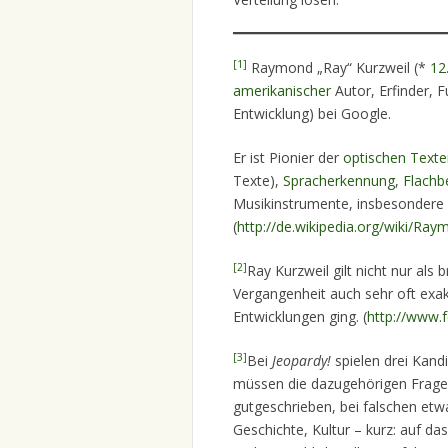
[1]
Raymond „Ray“ Kurzweil (*
12
amerikanischer
Autor, Erfinder, F
Entwicklung) bei Google.
Er ist Pionier der
optischen Text
Texte),
Spracherkennung
,
Flachb
Musikinstrumente, insbesondere
(
http://de.wikipedia.org/wiki/Ra
[2]
Ray Kurzweil gilt nicht nur als 
Vergangenheit auch sehr oft exak
Entwicklungen ging. (
http://www.f
[3]
Bei
Jeopardy!
spielen drei Kand
müssen die dazugehörigen Fragen
gutgeschrieben, bei falschen etw
Geschichte, Kultur – kurz: auf 