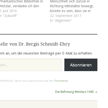
Phantastischen Bibliothek in
Menschheit sich zurück in
Wetzlar, verdanke ich den
Richtung Mittelalter bewegt,
Hinweis, dass Cyborgs [1]
3. Juni 2016
könnte es sein, dass sie in
längst unter uns sind, und
In "Zukunft"
Wirklichkeit vor dem
22. September 2017
N.Katherine Hayles schreibt
Aufbruch in eine neue Ära ist.
In "Allgemein"
in ihrem „Cyborg handbook“,
Das Zeitalter des Homo
dass ungefähr 10 Prozent
Sapiens könnte zu Ende
der derzeitigen Einwohner
gehen. Robotik,
der USA im technisch
Nanotechnik, Biotechnologie
ehr von Dr. Bergis Schmidt-Ehry
strengen Sinne „Cyborgs“
und Gentechnik stellen die
sind.…
Mittel bereit, aus…
nt an, um die neuesten Beiträge per E-Mail zu erhalten.
Abonnieren
ffentlicht. Setze ein Lesezeichen auf den
Permalink
.
Die Befreiung Wetzlars 1945
→