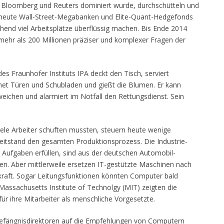
 Bloomberg und Reuters dominiert wurde, durchschütteln und
 heute Wall-Street-Megabanken und Elite-Quant-Hedgefonds
chend viel Arbeitsplätze überflüssig machen. Bis Ende 2014
 mehr als 200 Millionen präziser und komplexer Fragen der
s Fraunhofer Instituts IPA deckt den Tisch, serviert
net Türen und Schubladen und gießt die Blumen. Er kann
ichen und alarmiert im Notfall den Rettungsdienst. Sein
viele Arbeiter schuften mussten, steuern heute wenige
eitstand den gesamten Produktionsprozess. Die Industrie-
e Aufgaben erfüllen, sind aus der deutschen Automobil-
en. Aber mittlerweile ersetzen IT-gestützte Maschinen nach
kraft. Sogar Leitungsfunktionen könnten Computer bald
Massachusetts Institute of Technolgy (MIT) zeigten die
ür ihre Mitarbeiter als menschliche Vorgesetzte.
 Gefängnisdirektoren auf die Empfehlungen von Computern