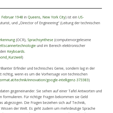
. Februar
1948
in
Queens
,
New York City
) ist ein
US-
uturist, und „Director of Engineering“ (Leitung der technischen
erkennung
(OCR),
Sprachsynthese
(computervorgelesene
ettscannertechnologie
und im Bereich elektronischer
 den
Keyboards
.
ymond_Kurzweil
)
brillianter Erfinder und technisches Genie, sondern lag in der
t richtig, wenn es um die Vorhersage von technischen
ormat.at/technik/innovation/google-intelligenz-373383
)
idaten gegeneinander. Sie sehen auf einer Tafel Antworten und
 formulieren. Für richtige Fragen bekommen sie Geld
as abgezogen. Die Fragen beziehen sich auf Technik,
das Wissen der Welt. Es geht zudem um mehrdeutige Sprache