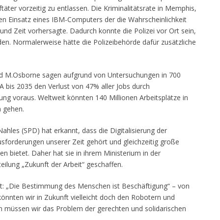
äter vorzeitig zu entlassen. Die Kriminalitätsrate in Memphis,
den Einsatz eines IBM-Computers der die Wahrscheinlichkeit
nd Zeit vorhersagte. Dadurch konnte die Polizei vor Ort sein,
en. Normalerweise hätte die Polizeibehörde dafür zusätzliche
d M.Osborne sagen aufgrund von Untersuchungen in 700
 bis 2035 den Verlust von 47% aller Jobs durch
ng voraus. Weltweit könnten 140 Millionen Arbeitsplätze in
n gehen.
ahles (SPD) hat erkannt, dass die Digitalisierung der
sforderungen unserer Zeit gehört und gleichzeitig große
 bietet. Daher hat sie in ihrem Ministerium in der
eilung „Zukunft der Arbeit“ geschaffen.
gt: „Die Bestimmung des Menschen ist Beschäftigung“ – von
könnten wir in Zukunft vielleicht doch den Robotern und
 müssen wir das Problem der gerechten und solidarischen