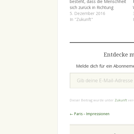
besteht, dass die Menschheit
sich zurück in Richtung
Mittelalter bewegt, könnte es
5. Dezember 2016
sein, dass sie in Wirklichkeit
In "Zukunft"
vor dem Aufbruch in eine
neue Ära ist. Das Zeitalter
des Homo Sapiens könnte zu
Ende gehen. Robotik,
Nanotechnik,
Entdecke m
Biotechnologie…
Melde dich für ein Abonneme
Gib deine E-Mail-Adresse ein ...
Dieser Beitrag wurde unter
Zukunft
verö
Beitragsnavigation
←
Paris – Impressionen