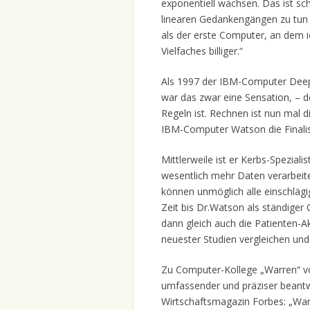
exponentiell wachsen. Das ist sch
linearen Gedankengängen zu tun h
als der erste Computer, an dem ic
Vielfaches billiger.“
Als 1997 der IBM-Computer Deep
war das zwar eine Sensation, – 
Regeln ist. Rechnen ist nun mal 
IBM-Computer Watson die Finalis
Mittlerweile ist er Kerbs-Spezial
wesentlich mehr Daten verarbeit
können unmöglich alle einschlägi
Zeit bis Dr.Watson als ständiger 
dann gleich auch die Patienten-
neuester Studien vergleichen un
Zu Computer-Kollege „Warren“ v
umfassender und präziser beantw
Wirtschaftsmagazin Forbes: „Warr