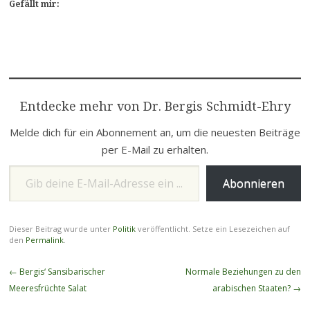
Gefällt mir:
Entdecke mehr von Dr. Bergis Schmidt-Ehry
Melde dich für ein Abonnement an, um die neuesten Beiträge
per E-Mail zu erhalten.
Gib deine E-Mail-Adresse ein ...
Abonnieren
Dieser Beitrag wurde unter
Politik
veröffentlicht. Setze ein Lesezeichen auf
den
Permalink
.
Beitragsnavigation
←
Bergis‘ Sansibarischer
Normale Beziehungen zu den
Meeresfrüchte Salat
arabischen Staaten?
→