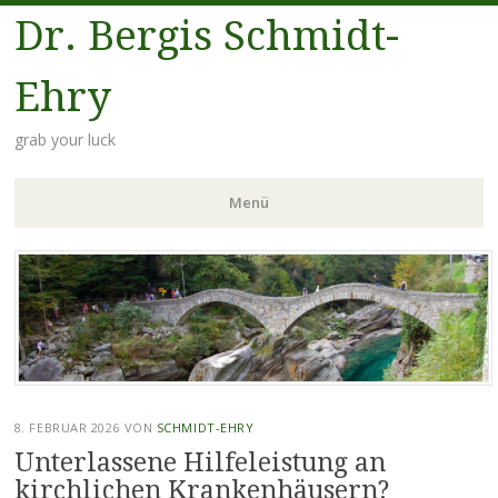
Dr. Bergis Schmidt-
Ehry
grab your luck
Menü
Zum
Inhalt
springen
8. FEBRUAR 2026
VON
SCHMIDT-EHRY
Unterlassene Hilfeleistung an
kirchlichen Krankenhäusern?