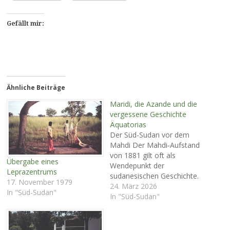
Gefällt mir:
Ähnliche Beiträge
Maridi, die Azande und die
vergessene Geschichte
Äquatorias
Der Süd-Sudan vor dem
Mahdi Der Mahdi‑Aufstand
von 1881 gilt oft als
Übergabe eines
Wendepunkt der
Leprazentrums
sudanesischen Geschichte.
17. November 1979
Doch wer den heutigen
24. März 2026
In "Süd-Sudan"
Südsudan verstehen will,
In "Süd-Sudan"
muss weiter zurückblicken –
in eine Zeit, in der die
Region Äquatoria, das