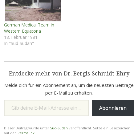
Azande‑Königreich und
Orte wie Maridi ihre
eigenen politischen,
kulturellen und
German Medical Team in
wirtschaftlichen Dynamiken
Western Equatoria
hatten. Es…
18. Februar 1981
In "Süd-Sudan"
Entdecke mehr von Dr. Bergis Schmidt-Ehry
Melde dich für ein Abonnement an, um die neuesten Beiträge
per E-Mail zu erhalten.
Gib deine E-Mail-Adresse ein ...
Abonnieren
Dieser Beitrag wurde unter
Süd-Sudan
veröffentlicht. Setze ein Lesezeichen
auf den
Permalink
.