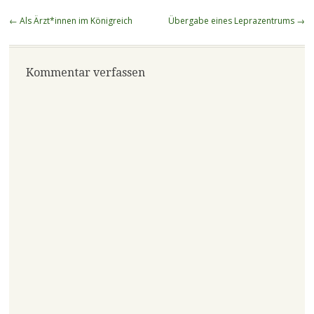
Beitragsnavigation
←
Als Ärzt*innen im Königreich
Übergabe eines Leprazentrums
→
Kommentar verfassen