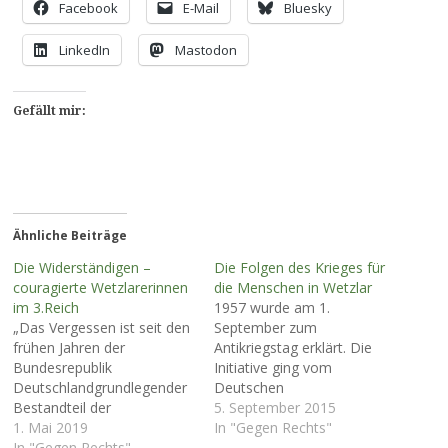
Facebook
E-Mail
Bluesky
LinkedIn
Mastodon
Gefällt mir:
Ähnliche Beiträge
Die Widerständigen –
Die Folgen des Krieges für
couragierte Wetzlarerinnen
die Menschen in Wetzlar
im 3.Reich
1957 wurde am 1.
„Das Vergessen ist seit den
September zum
frühen Jahren der
Antikriegstag erklärt. Die
Bundesrepublik
Initiative ging vom
Deutschlandgrundlegender
Deutschen
Bestandteil der
Gewerkschaftsbund aus,
5. September 2015
Erinnerungskultur.“ aus:
1. Mai 2019
um „…alles Erdenkliche zu
In "Gegen Rechts"
VergesseneWiderstandskämpferinnen
In "Gegen Rechts"
unternehmen, damit des 1.