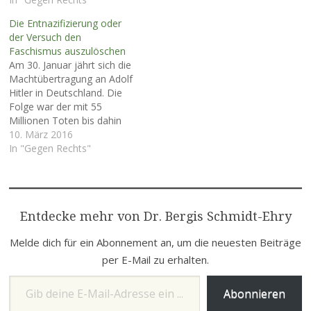
von Lothar Pollähne. Dem
September in würdiger
Die Entnazifizierung oder
Vergessen wollen wir
Form als Tag des
der Versuch den
entgegentreten! Von Dr.
Bekenntnisses für den
Faschismus auszulöschen
Bergis Schmidt-Ehry und
Frieden und gegen den
Am 30. Januar jährt sich die
Ernst Richter Viele Frauen
Krieg gedacht wird.“ Anlass
Machtübertragung an Adolf
hatten in den 15 Jahren
hierfür war Beginn des
Hitler in Deutschland. Die
nach der November-
Zweiten Weltkrieges mit
Folge war der mit 55
Revolution 1918
dem Angriff…
Millionen Toten bis dahin
dendramatischen
größte Krieg aller Zeiten,
10. März 2016
Rollenwandel erlebt, der mit
von dessen Folgen auch
In "Gegen Rechts"
der Einführung
Wetzlar nicht verschont
desgleichberechtigten
wurde. Daher beschreiben
Frauenwahlrechts…
die Autoren hier und jetzt,
wie nach dem Krieg die
Entdecke mehr von Dr. Bergis Schmidt-Ehry
Aufarbeitung der Schuld
begann.…
Melde dich für ein Abonnement an, um die neuesten Beiträge
per E-Mail zu erhalten.
Gib deine E-Mail-Adresse ein ...
Abonnieren