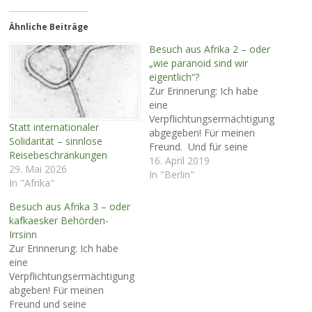
Ähnliche Beiträge
Besuch aus Afrika 2 – oder
„wie paranoid sind wir
eigentlich“?
Zur Erinnerung: Ich habe
eine
Verpflichtungsermächtigung
Statt internationaler
abgegeben! Für meinen
Solidarität – sinnlose
Freund. Und für seine
Reisebeschränkungen
Lebensgefährtin!!! Nun darf
16. April 2019
29. Mai 2026
die Lebensgefährtin meines
In "Berlin"
In "Afrika"
Freundes trotzdem nicht
mit ihm zu uns reisen! Nach
Besuch aus Afrika 3 – oder
Ansicht des deutschen
kafkaesker Behörden-
Konsulats in Yaunde hat sie
Irrsinn
keine ausreichenden
Zur Erinnerung: Ich habe
Gründe für den Besuch in
eine
Berlin angegeben. Das
Verpflichtungsermächtigung
Visum wurde verweigert! "B.
abgeben! Für meinen
…
Freund und seine