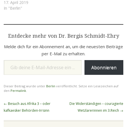
Lebensgefährtin!!! Die
17. April 2019
Lebensgefährtin meines
In "Berlin"
Freundes wurde trotzdem
das Visum verweigert, da
sie keine ausreichenden
Gründe für den Besuch in
Entdecke mehr von Dr. Bergis Schmidt-Ehry
Berlin habe geltend machen
können. Wir haben uns an
Melde dich für ein Abonnement an, um die neuesten Beiträge
das Auswärtige Amt
gewandt. Dort wurde
per E-Mail zu erhalten.
erläutert, dass sie nicht
Gib deine E-Mail-Adresse ein ...
habe glaubhaft…
Abonnieren
Dieser Beitrag wurde unter
Berlin
veröffentlicht. Setze ein Lesezeichen auf
den
Permalink
.
Beitragsnavigation
←
Besuch aus Afrika 3 – oder
Die Widerständigen – couragierte
kafkaesker Behörden-Irrsinn
Wetzlarerinnen im 3.Reich
→