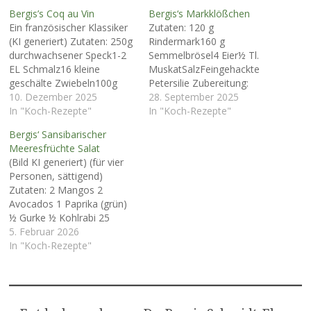
Bergis’s Coq au Vin
Bergis‘s Markklößchen
Ein französischer Klassiker
Zutaten: 120 g
(KI generiert) Zutaten: 250g
Rindermark160 g
durchwachsener Speck1-2
Semmelbrösel4 Eier½ Tl.
EL Schmalz16 kleine
MuskatSalzFeingehackte
geschälte Zwiebeln100g
Petersilie Zubereitung:
Butter oder Gänseschmalz2
10. Dezember 2025
Rindermark erhitzen und
28. September 2025
EL feingehackte
In "Koch-Rezepte"
schaumig schlagen. Die
In "Koch-Rezepte"
Schalotten250g kl.
übrigen Zutaten hinzufügen
Bergis‘ Sansibarischer
Champignons (evtl. aus der
und zu einem festen Teig
Meeresfrüchte Salat
Dose)1 gr. Karotte1
verrühren. 30 Minuten
(Bild KI generiert) (für vier
Paprika, rot4 gr. Hühner-
stehen lassen. Kleine
Personen, sättigend)
Schenkel3 EL Cognac1 TL
Klößchen
Zutaten: 2 Mangos 2
Thymian½ Bund
formen.Markklößchen in
Avocados 1 Paprika (grün)
Petersilienstengel1
kochender Brühe ca. 15
½ Gurke ½ Kohlrabi 25
Lorbeerblatt3
Minuten garkochen.
Blätter Basilikum 300 g
5. Februar 2026
Knoblauchzehen, gehackt½
Sepia 300 g Baby-
In "Koch-Rezepte"
l kräftiger Rotwein,
Tintenfisch 3 - 4 EL Olivenöl
reduzieren auf ¼ l¼ l
300 g Octopus (Tintenfisch-
Fleischbrühe…
Fangarme) gekocht 12 gr.
Krabben gekocht 100 ml