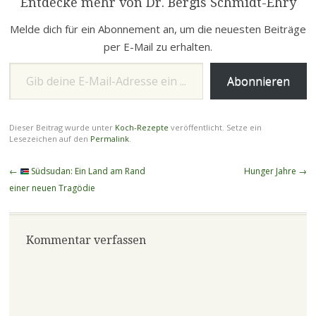
Entdecke mehr von Dr. Bergis Schmidt-Ehry
Nussöl 100 ml Granatapfel-
Essig Zubereitung: Das…
Melde dich für ein Abonnement an, um die neuesten Beiträge
per E-Mail zu erhalten.
Gib deine E-Mail-Adresse ein ...
Abonnieren
Dieser Beitrag wurde unter
Koch-Rezepte
veröffentlicht. Setze ein
Lesezeichen auf den
Permalink
.
Beitragsnavigation
←
Südsudan: Ein Land am Rand
Hunger Jahre
→
einer neuen Tragödie
Kommentar verfassen